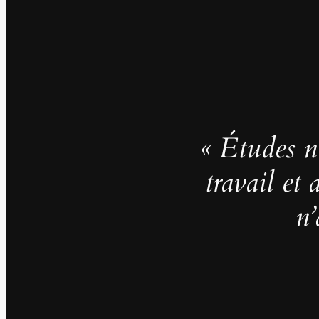
« Études no
travail et
n’