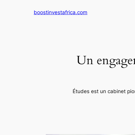
Aller
boostinvestafrica.com
au
contenu
Un engageme
Études est un cabinet pion