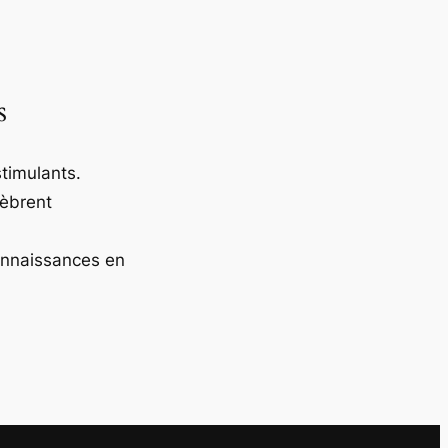
s
timulants.
lèbrent
onnaissances en