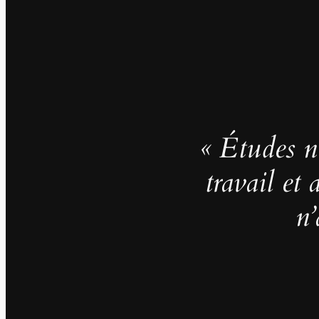
« Études no
travail et
n’