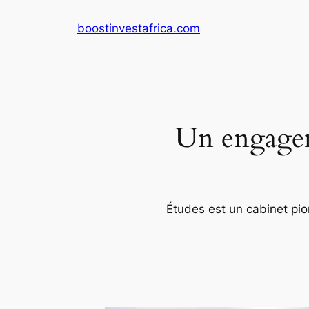
Aller
boostinvestafrica.com
au
contenu
Un engageme
Études est un cabinet pion