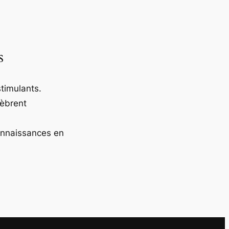
s
timulants.
lèbrent
onnaissances en