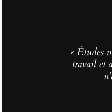
« Études no
travail et
n’