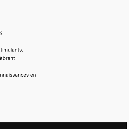
s
timulants.
lèbrent
onnaissances en