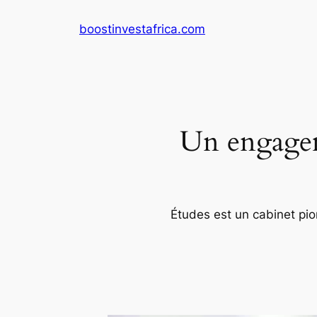
Aller
boostinvestafrica.com
au
contenu
Un engageme
Études est un cabinet pion