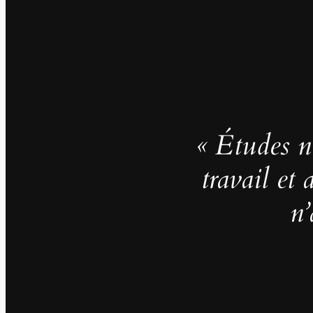
« Études no
travail et
n’