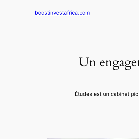
Aller
boostinvestafrica.com
au
contenu
Un engageme
Études est un cabinet pion