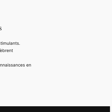
s
timulants.
lèbrent
onnaissances en