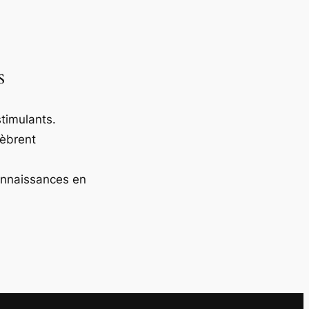
s
timulants.
lèbrent
onnaissances en