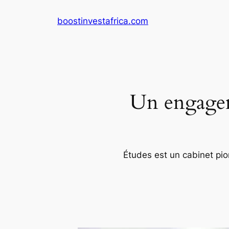
Aller
boostinvestafrica.com
au
contenu
Un engageme
Études est un cabinet pion