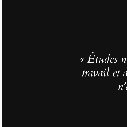
« Études no
travail et
n’