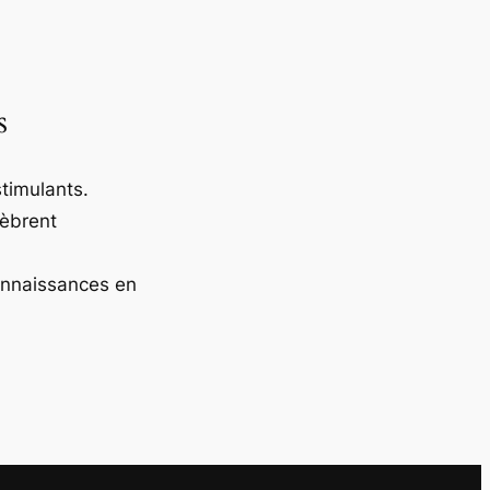
s
timulants.
lèbrent
onnaissances en