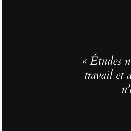
« Études no
travail et
n’