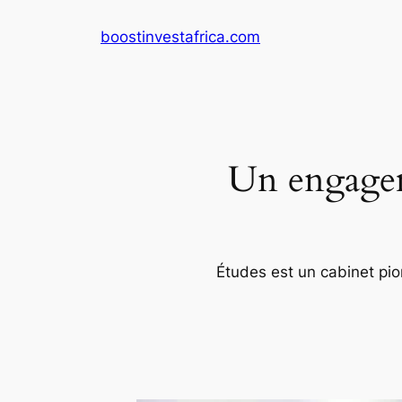
Aller
boostinvestafrica.com
au
contenu
Un engageme
Études est un cabinet pion