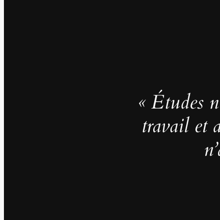
« Études no
travail et
n’