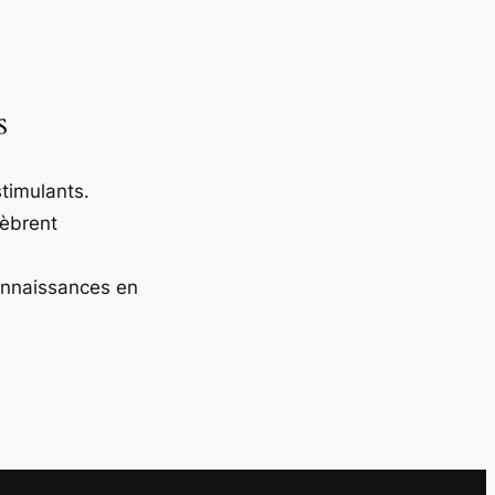
s
timulants.
lèbrent
onnaissances en