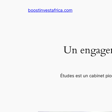
Aller
boostinvestafrica.com
au
contenu
Un engageme
Études est un cabinet pion