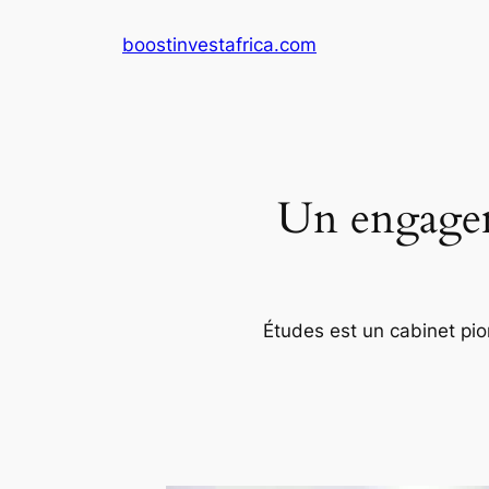
Aller
boostinvestafrica.com
au
contenu
Un engageme
Études est un cabinet pion