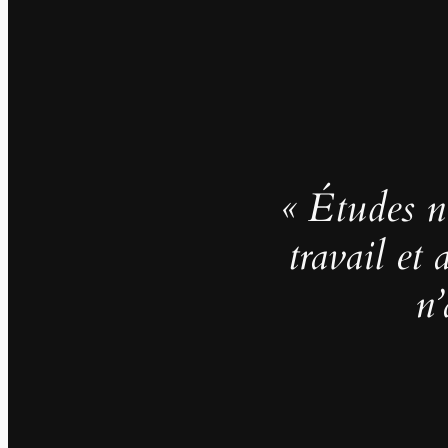
« Études no
travail et
n’