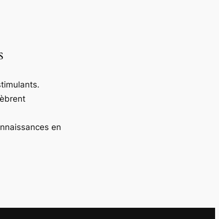
s
timulants.
lèbrent
onnaissances en