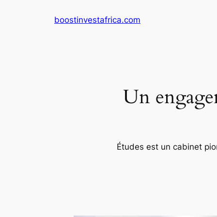
Aller
boostinvestafrica.com
au
contenu
Un engageme
Études est un cabinet pion