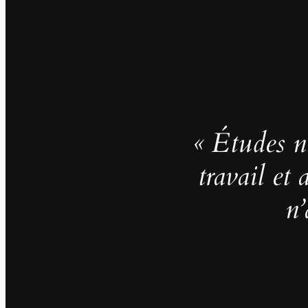
« Études no
travail et
n’