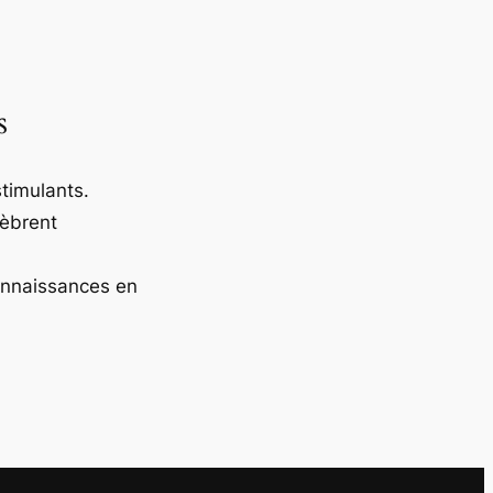
s
timulants.
lèbrent
onnaissances en