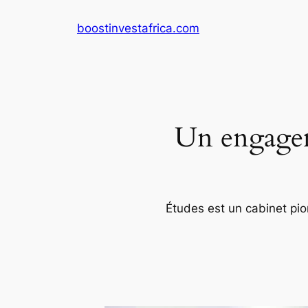
Aller
boostinvestafrica.com
au
contenu
Un engageme
Études est un cabinet pion