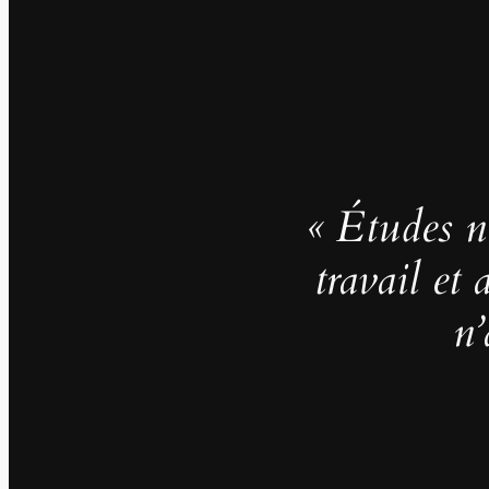
« Études no
travail et
n’