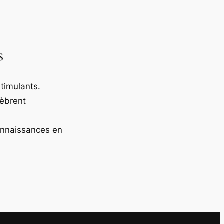
s
timulants.
lèbrent
onnaissances en