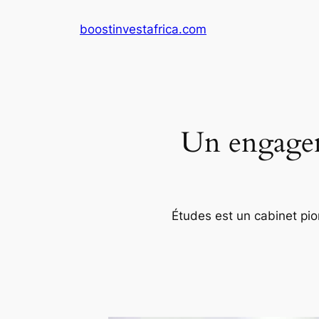
Aller
boostinvestafrica.com
au
contenu
Un engageme
Études est un cabinet pion