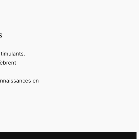
s
timulants.
lèbrent
onnaissances en