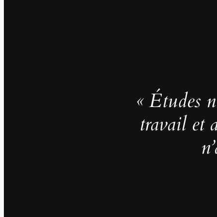
« Études no
travail et
n’